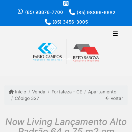
(85) 98878-7700
(85) 98899-6682
(85) 3456-3005
Início
Venda
Fortaleza - CE
Apartamento
Código 327
Voltar
Now Living Lançamento Alto
Padrão 64 e 75 m2 em