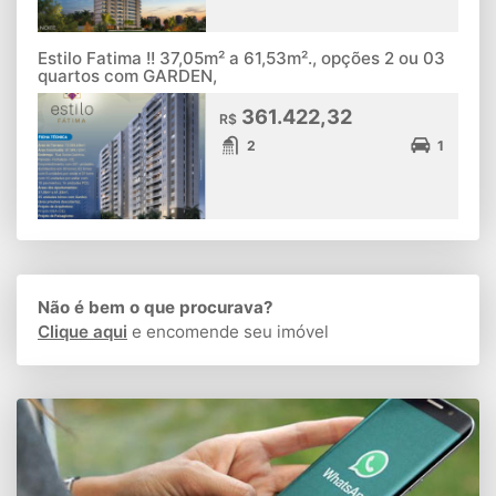
Estilo Fatima !! 37,05m² a 61,53m²., opções 2 ou 03
quartos com GARDEN,
361.422,32
R$
2
1
Não é bem o que procurava?
Clique aqui
e encomende seu imóvel