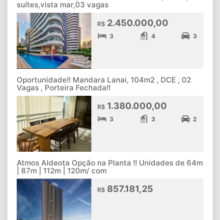
suítes,vista mar,03 vagas
2.450.000,00
R$
3
4
3
Oportunidade!! Mandara Lanai, 104m2 , DCE , 02
Vagas , Porteira Fechada!!
1.380.000,00
R$
3
3
2
Atmos Aldeota Opção na Planta !! Unidades de 64m
| 87m | 112m | 120m/ com
857.181,25
R$