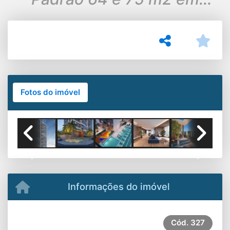
frente ao Shopping Rio Mar
Fotos do imóvel
Previous
Next
Informações do imóvel
Cód.
327