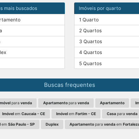
os mais buscados
Imóveis por quarto
rtamento
1 Quarto
a
2 Quartos
a
3 Quartos
lex
4 Quartos
5 Quartos
Buscas frequentes
Imóvel
para
venda
Apartamento
para
venda
Apartamento
I
Imóvel
em
Caucaia - CE
Imóvel
em
Fortim - CE
Casa
para
venda
l
em
São Paulo - SP
Duplex
Apartamento
para
venda
em
Fortalez