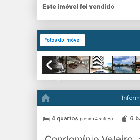
Este imóvel foi vendido
Fotos do imóvel
Previous
Inform
4 quartos
6 b
(sendo 4 suítes)
Condomínio Veleiro, a