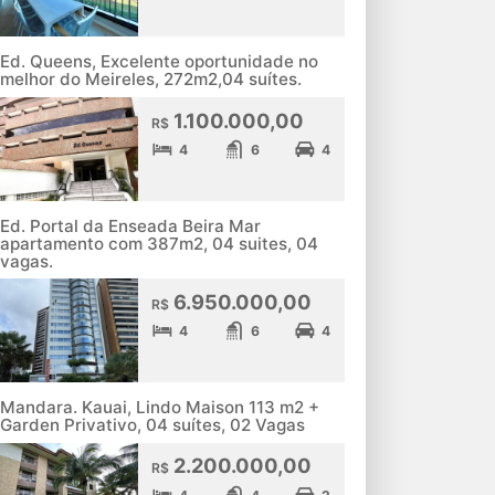
Ed. Queens, Excelente oportunidade no
melhor do Meireles, 272m2,04 suítes.
1.100.000,00
R$
4
6
4
Ed. Portal da Enseada Beira Mar
apartamento com 387m2, 04 suites, 04
vagas.
6.950.000,00
R$
4
6
4
Mandara. Kauai, Lindo Maison 113 m2 +
Garden Privativo, 04 suítes, 02 Vagas
2.200.000,00
R$