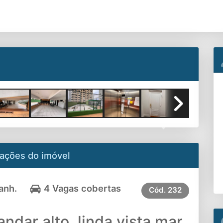
Next
ações do imóvel
anh.
4 Vagas cobertas
Cód.
232
ndar alto, linda vista mar,