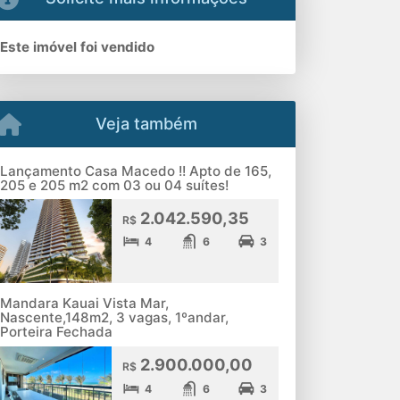
Este imóvel foi vendido
Veja também
Lançamento Casa Macedo !! Apto de 165,
205 e 205 m2 com 03 ou 04 suítes!
2.042.590,35
R$
4
6
3
Mandara Kauai Vista Mar,
Nascente,148m2, 3 vagas, 1ºandar,
Porteira Fechada
2.900.000,00
R$
4
6
3