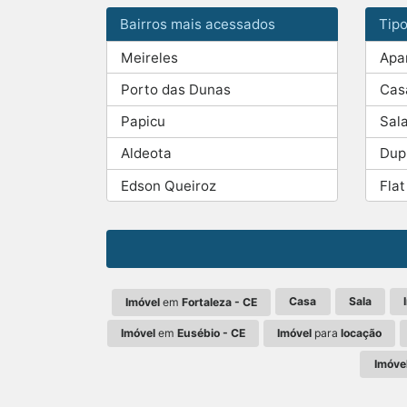
Bairros mais acessados
Tip
Meireles
Apa
Porto das Dunas
Cas
Papicu
Sal
Aldeota
Dup
Edson Queiroz
Flat
Casa
Sala
Imóvel
em
Fortaleza - CE
Imóvel
em
Eusébio - CE
Imóvel
para
locação
Imóve